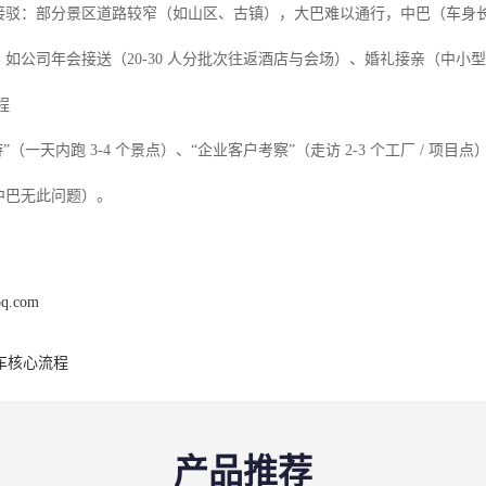
部接驳：部分景区道路较窄（如山区、古镇），大巴难以通行，中巴（车身长度通常
送：如公司年会接送（20-30 人分批次往返酒店与会场）、婚礼接亲（中小


游”（一天内跑 3-4 个景点）、“企业客户考察”（走访 2-3 个工厂 /
，中巴无此问题）。
pq.com
车核心流程
产品推荐