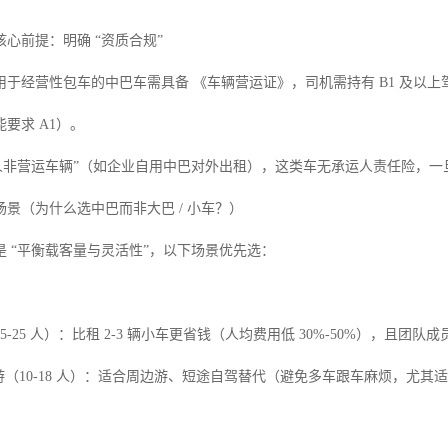
心前提：明确 “资质合规”

于经营性包车的中巴车需具备 《车辆营运证》，司机需持有 B1 及以上驾驶证
要求 A1）。

私人非营运车辆”（如企业自用中巴对外出租），这类车无承运人责任险，一
景（为什么选中巴而非大巴 / 小车？）

 “平衡载客量与灵活性”，以下场景优先选：

-25 人）：比租 2-3 辆小车更省钱（人均费用低 30%-50%），且团队成
伴游（10-18 人）：适合周边游、短途自驾替代（避免多车跟车麻烦，尤其