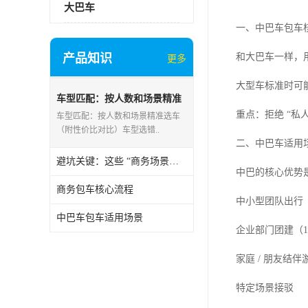
大巴车
一、中巴车包车核
产品知识
和大巴车一样，用
更多
大型车标准时可能
车型匹配：按人数和场景精准
选车
重点：拒绝 “
车型匹配：按人数和场景精准选车
（附性价比对比）车型选错..
二、中巴车适用场
避坑关键：这些 “商务场景雷区” 要避开
中巴的核心优势是
商务包车核心流程
中小型团队出行

中巴车包车适用场景
企业部门团建（15
家庭 / 朋友结
特定场景接驳
