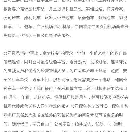
公司主要以国内外企事业单位、团体、旅游公司等为主要服务对象，
根据客户需求选配车型，并且提供长租短包、宾馆迎送、商务考察、
公司班车、婚礼配车、旅游大中巴包车、展会包车、航展包车、影视
租车、工厂包车、广州机场/深圳机场、中国香港中国澳门机场商专线
务接送、代送珠三角公司急件等服务。
公司秉承“客户至上，亲情服务”的理念，让每一个前来租车的客户都
倍感温馨，同时公司配备经验丰富、道路熟悉、技术过硬、遵章守法
的驾驶人员和优秀的经营管理人员，为广大客户奉上舒适、超值、安
全的租车享受。送车上门，服务到家，您只需要拨一个电话，如同坐
私家车一样方便！我们提供了多种租赁方式，您可以根据需要选择日
租 月租、年租、或短租等。提供机场接送用车，并可接受客户委托去
机场代接或代送客人同时特殊的服务 公司配备英文驾驶员，配备非常
熟悉广东省及周边省区道路的驾驶员为您的商务考察节省更多的时
间。选择畅行，享受自由！ 公司宗旨：始终提供、优质、*、准时、