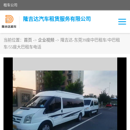
租车公司
隆吉达汽车租赁服务有限公司
当前位置：
首页
->
企业视频
-> 隆吉达-东莞39座中巴租车/中巴租
车/55座大巴租车电话
租车公司
中巴车
大巴车