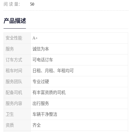
阅 读 量：
50
产品描述
安全性能
A+
服务
诚信为本
订车方式
可电话订车
租车时间
日租、月租、年租均可
服务团队
专业过硬
配备司机
有丰富资质的司机
服务内容
出行服务
卫生
车辆干净整洁
资质
齐全