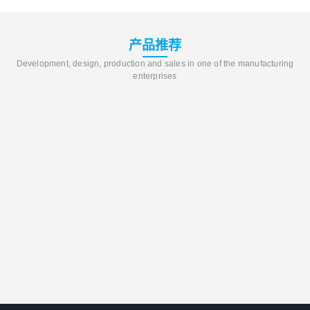
产品推荐
Development, design, production and sales in one of the manufacturing
enterprises