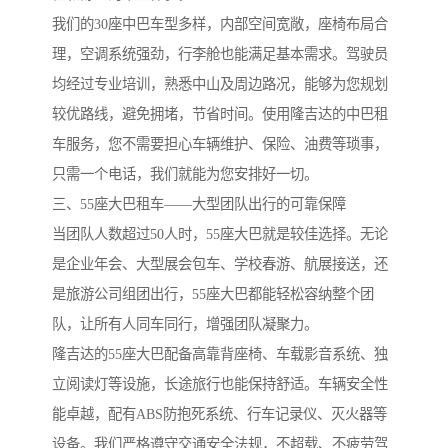
我们的30座中巴车型多样，内部空间宽敞，座椅布局合
理，空调系统强劲，行李舱也能满足基本需求。驾驶员
均经过专业培训，熟悉中山及周边路况，能够为您规划
较优路线，避免拥堵，节省时间。使用隆吉达的中巴租
车服务，您不需要担心车辆维护、保险、油费等琐事，
只需一个电话，我们就能为您安排好一切。
三、55座大巴租车——大型团队出行的可靠保障
当团队人数超过50人时，55座大巴就是较佳选择。无论
是企业年会、大型展会包车、学校春游、航展接送，还
是旅游公司组团出行，55座大巴都能轻松容纳整个团
队，让所有人同车同行，增强团队凝聚力。
隆吉达的55座大巴配备高靠背座椅、车载影音系统、独
立阅读灯等设施，长途旅行也能保持舒适。车辆安全性
能卓越，配有ABS防抱死系统、行车记录仪、灭火器等
设备。我们严格遵守交通安全法规，不超载、不疲劳驾