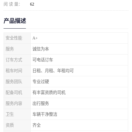
阅 读 量：
62
产品描述
安全性能
A+
服务
诚信为本
订车方式
可电话订车
租车时间
日租、月租、年租均可
服务团队
专业过硬
配备司机
有丰富资质的司机
服务内容
出行服务
卫生
车辆干净整洁
资质
齐全