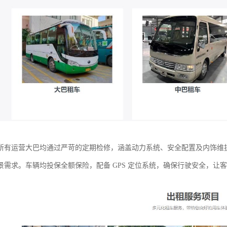
所有运营大巴均通过严苛的定期检修，涵盖动力系统、安全配置及内饰维护，车
景需求。车辆均投保全额保险，配备 GPS 定位系统，确保行驶安全，让