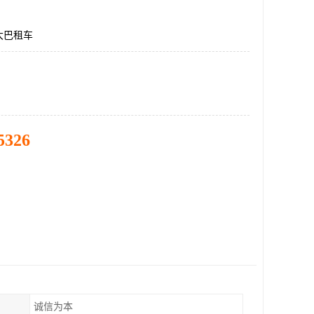
大巴租车
5326
诚信为本