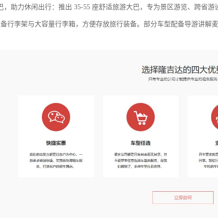
巴，助力休闲出行：推出 35-55 座舒适旅游大巴，专为景区游览、跨省
m，配备行李架与大容量行李箱，方便存放旅行装备。部分车型配备导游讲解