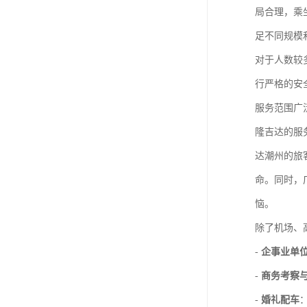
局合理，乘
足不同规模
对于人数较
行严格的安
服务范围广
隆吉达的服
达潮州的旅
命。同时，
恼。
除了机场、
-
企事业单
-
商务考察
-
婚礼配车