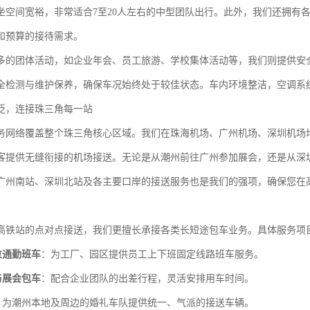
坐空间宽裕，非常适合7至20人左右的中型团队出行。此外，我们还拥有各
和预算的接待需求。
多的团体活动，如企业年会、员工旅游、学校集体活动等，我们则提供安
全检测与维护保养，确保车况始终处于较佳状态。车内环境整洁，空调系
泛，连接珠三角每一站
务网络覆盖整个珠三角核心区域。我们在珠海机场、广州机场、深圳机场
客提供无缝衔接的机场接送。无论是从潮州前往广州参加展会，还是从深
广州南站、深圳北站及各主要口岸的接送服务也是我们的强项，确保您在高
高铁站的点对点接送，我们更擅长承接各类长短途包车业务。具体服务项
位通勤班车
：为工厂、园区提供员工上下班固定线路班车服务。
与展会包车
：配合企业团队的出差行程，灵活安排用车时间。
：为潮州本地及周边的婚礼车队提供统一、气派的接送车辆。