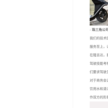
-
珠三角公
我们的技术
服务至上，
在隆吉达，
驾驶技能考
们要求驾驶
对于商务会
饮用水和清
作双方的形