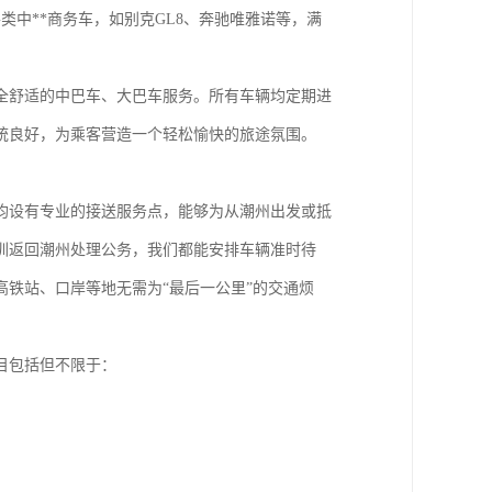
类中**商务车，如别克GL8、奔驰唯雅诺等，满
全舒适的中巴车、大巴车服务。所有车辆均定期进
统良好，为乘客营造一个轻松愉快的旅途氛围。
均设有专业的接送服务点，能够为从潮州出发或抵
圳返回潮州处理公务，我们都能安排车辆准时待
铁站、口岸等地无需为“最后一公里”的交通烦
目包括但不限于：