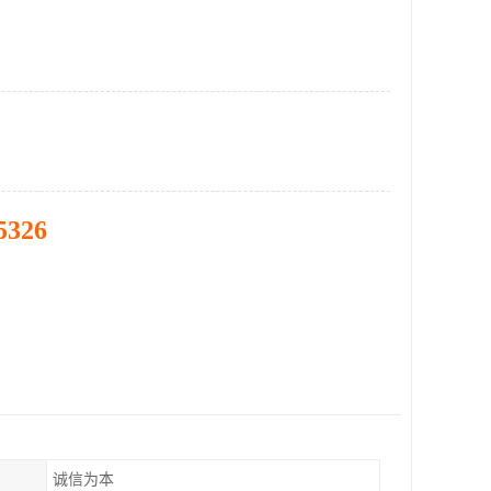
5326
诚信为本