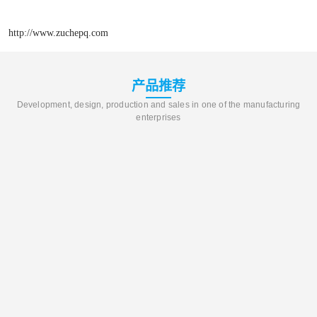
http://www.zuchepq.com
产品推荐
Development, design, production and sales in one of the manufacturing
enterprises