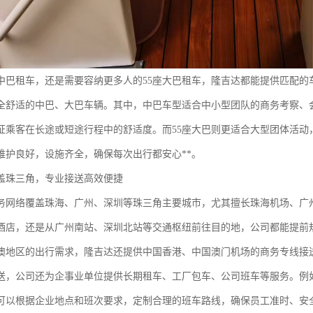
中巴租车，还是需要容纳更多人的55座大巴租车，隆吉达都能提供匹配的
全舒适的中巴、大巴车辆。其中，中巴车型适合中小型团队的商务考察、
证乘客在长途或短途行程中的舒适度。而55座大巴则更适合大型团体活动
维护良好，设施齐全，确保每次出行都安心**。
盖珠三角，专业接送高效便捷
务网络覆盖珠海、广州、深圳等珠三角主要城市，尤其擅长珠海机场、广
酒店，还是从广州南站、深圳北站等交通枢纽前往目的地，公司都能提前
澳地区的出行需求，隆吉达还提供中国香港、中国澳门机场的商务专线接
送，公司还为企事业单位提供长期租车、工厂包车、公司班车等服务。例
可以根据企业地点和班次要求，定制合理的班车路线，确保员工准时、安