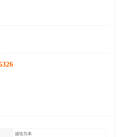
5326
诚信为本