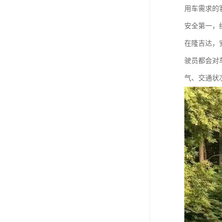
用车需求的
安全第一，
在隆吉达，
驶员都会对
气、交通状