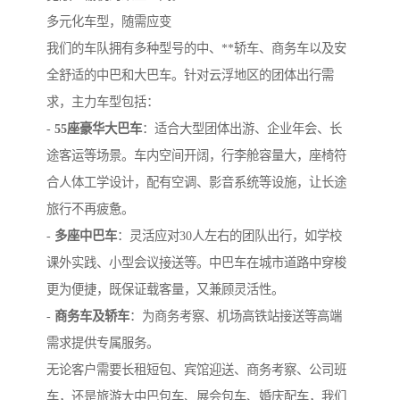
多元化车型，随需应变
我们的车队拥有多种型号的中、**轿车、商务车以及安
全舒适的中巴和大巴车。针对云浮地区的团体出行需
求，主力车型包括：
-
55座豪华大巴车
：适合大型团体出游、企业年会、长
途客运等场景。车内空间开阔，行李舱容量大，座椅符
合人体工学设计，配有空调、影音系统等设施，让长途
旅行不再疲惫。
-
多座中巴车
：灵活应对30人左右的团队出行，如学校
课外实践、小型会议接送等。中巴车在城市道路中穿梭
更为便捷，既保证载客量，又兼顾灵活性。
-
商务车及轿车
：为商务考察、机场高铁站接送等高端
需求提供专属服务。
无论客户需要长租短包、宾馆迎送、商务考察、公司班
车，还是旅游大中巴包车、展会包车、婚庆配车，我们