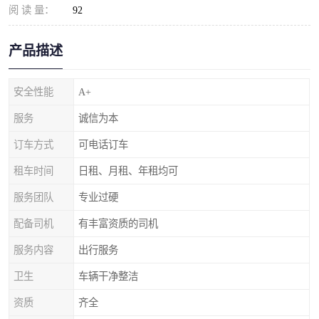
阅 读 量：
92
产品描述
安全性能
A+
服务
诚信为本
订车方式
可电话订车
租车时间
日租、月租、年租均可
服务团队
专业过硬
配备司机
有丰富资质的司机
服务内容
出行服务
卫生
车辆干净整洁
资质
齐全