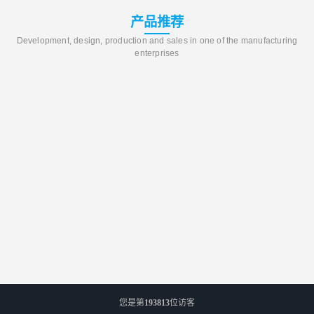
产品推荐
Development, design, production and sales in one of the manufacturing
enterprises
您是第
193813
位访客