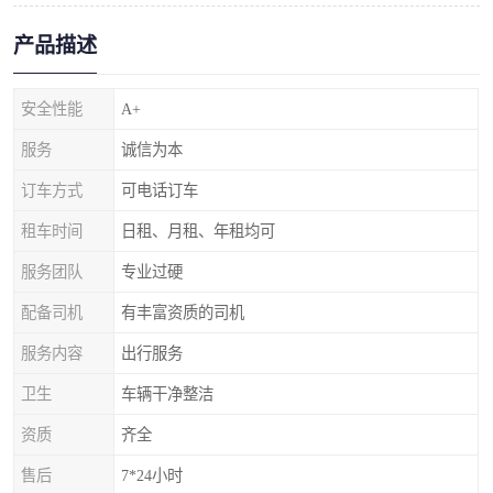
产品描述
安全性能
A+
服务
诚信为本
订车方式
可电话订车
租车时间
日租、月租、年租均可
服务团队
专业过硬
配备司机
有丰富资质的司机
服务内容
出行服务
卫生
车辆干净整洁
资质
齐全
售后
7*24小时