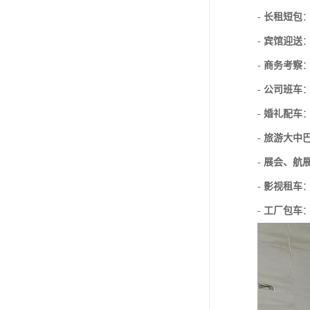
-
长租短包
-
宾馆迎送
-
商务考察
-
公司班车
-
婚礼配车
-
旅游大中
-
展会、航
-
影视租车
-
工厂包车