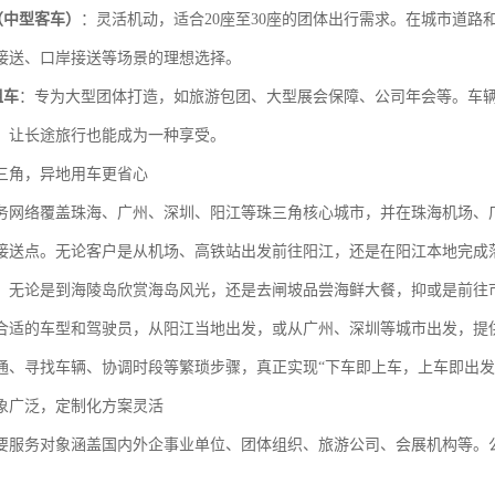
（中型客车）
：灵活机动，适合20座至30座的团体出行需求。在城市道
接送、口岸接送等场景的理想选择。
租车
：专为大型团体打造，如旅游包团、大型展会保障、公司年会等。车
，让长途旅行也能成为一种享受。
三角，异地用车更省心
务网络覆盖珠海、广州、深圳、阳江等珠三角核心城市，并在珠海机场、
接送点。无论客户是从机场、高铁站出发前往阳江，还是在阳江本地完成
，无论是到海陵岛欣赏海岛风光，还是去闸坡品尝海鲜大餐，抑或是前往
合适的车型和驾驶员，从阳江当地出发，或从广州、深圳等城市出发，提
通、寻找车辆、协调时段等繁琐步骤，真正实现“下车即上车，上车即出发
象广泛，定制化方案灵活
要服务对象涵盖国内外企事业单位、团体组织、旅游公司、会展机构等。