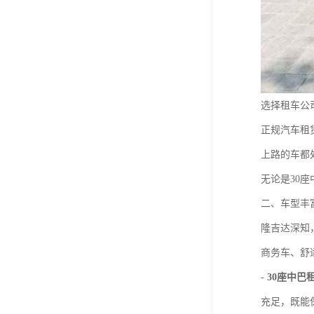
选择租车公
正规汽车租
上路的车都
无论是30
二、车型丰
隆吉达深知
商务车、舒
-
30座中巴
充足，既能