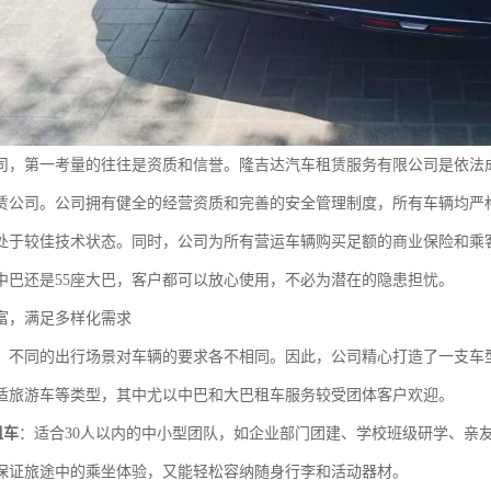
司，第一考量的往往是资质和信誉。隆吉达汽车租赁服务有限公司是依法
赁公司。公司拥有健全的经营资质和完善的安全管理制度，所有车辆均严
处于较佳技术状态。同时，公司为所有营运车辆购买足额的商业保险和乘
座中巴还是55座大巴，客户都可以放心使用，不必为潜在的隐患担忧。
富，满足多样化需求
，不同的出行场景对车辆的要求各不相同。因此，公司精心打造了一支车型
适旅游车等类型，其中尤以中巴和大巴租车服务较受团体客户欢迎。
租车
：适合30人以内的中小型团队，如企业部门团建、学校班级研学、亲
保证旅途中的乘坐体验，又能轻松容纳随身行李和活动器材。