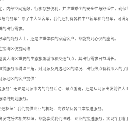
定，内部空间宽敞，行李存放便利，并注重乘坐的安全性与舒适性，确保
轿车与商务车：除了中大型客车，我们还拥有各种中**轿车和商务车，可
质的出行需求。
效率的商务人士，还是注重体验的家庭客户，都能找到心仪的座驾。
连接湾区便捷网络
港澳大湾区重要的生态旅游城市和交通节点，其出行需求日益增长。
租赁服务深耕珠三角，对河源及周边地区的路况、出行热点有着深入的了
河源地区的客户提供：
便捷服务：无论是河源市内的商务活动、景点游览，还是从河源出发前往大
与路线规划服务。
接交通枢纽：我们提供专业的机场、高铁站及各口岸接送服务。
出发或抵达相关枢纽，都能享受我们准时、专业的接送服务，实现“门到门