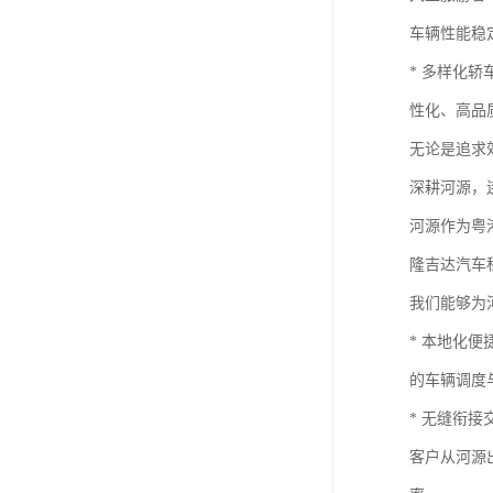
车辆性能稳
* 多样化
性化、高品
无论是追求
深耕河源，
河源作为粤
隆吉达汽车
我们能够为
* 本地化
的车辆调度
* 无缝衔
客户从河源