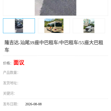
隆吉达-汕尾39座中巴租车/中巴租车/55座大巴租
车
面议
价格：
产品数量：
发货地址：
关键词：
发布日期：
2026-08-08