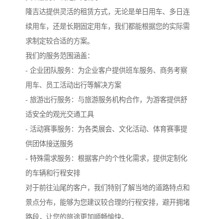
隆吉达提供灵活的租赁方式，无论是单日用车、多日连
续用车，还是长期固定用车，我们都能根据您的实际需
求制定较合适的方案。
我们的服务范围涵盖：
- 企业团队服务：为企业客户提供班车服务、商务考察
用车、员工活动出行等解决方案
- 旅游出行服务：与旅游服务机构合作，为游客提供舒
适安全的观光交通工具
- 活动赛事服务：为各类展会、文化活动、体育赛事提
供团体接送服务
- 特殊需求服务：根据客户的个性化需求，提供定制化
的车辆和行程安排
对于前往汕尾的客户，我们特别了解当地的道路特点和
景点分布，能够为您建议较合理的行程安排，避开拥堵
路段，让您的旅途更加顺畅愉快。