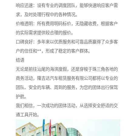
响应迅速：设有专业的调度团队，能够快速响应客户需
求，及时处理行程中的各种情况。
价格透明：所有费用明码标价，无隐藏收费，根据客户
的实际需求提供较合理的报价。
口碑良好：多年来以优质服务和可靠品质赢得了众多客
户的信任和**，形成了稳定的客户群体。
结语
无论是前往汕尾的海滨度假，还是穿梭于珠三角各地的
商务活动，隆吉达汽车租赁服务有限公司都将以专业的
团队、安全的车辆、周到的服务，为您的团体出行保驾
护航。
我们相信，一次成功的团体活动，从选择安全舒适的交
通工具开始。