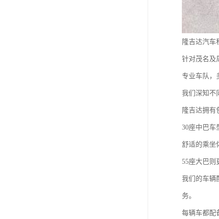
隆吉达汽车
针对茂名及
专业车队，
我们深知不
隆吉达拥有
30座中巴
舒适的乘坐
55座大巴
我们的车辆
务。
每辆车都配