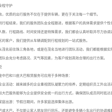
全程守护
信，优质的出行服务不仅在于提供车辆，更在于关注每一个细节。
到行程结束，我们的服务团队会全程跟进，根据客户的具体需求提供个性
人数、行程路线、时间安排还是特殊需求，我们都会认真听取并尽力协调
区的客户，我们提供从车辆调配到行程规划的一站式服务。
从茂名前往珠三角各地，或是在茂名当地进行团队活动，我们都能根据实
团队会充分考虑路况、天气等因素，为客户规划高效合理的出行方案。
泛
0座中巴和55座大巴租赁服务可应用于多种场景：
企业活动：越来越多的企业重视团队凝聚力的培养，定期组织员工外出活
和大巴服务能够为企业提供安全统一的出行方式，确保团队成员同时抵达
家庭出游：节假日期间，许多家庭选择集体出游。
巴或大巴，不仅能让家人朋友同行同乐，还能避免多辆小车出行的协调难