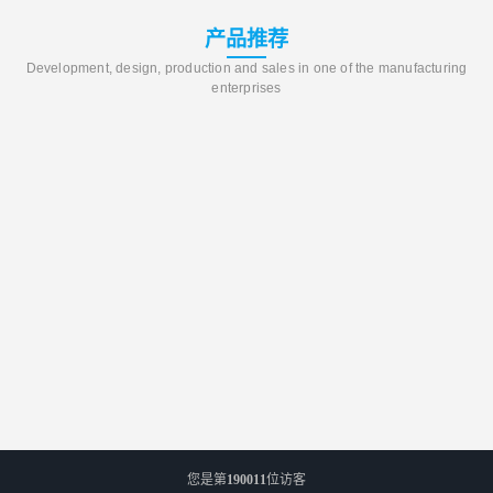
产品推荐
Development, design, production and sales in one of the manufacturing
enterprises
您是第
190011
位访客