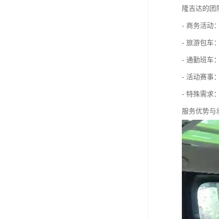
隆吉达的团
- 商务活
- 旅游包
- 通勤班
- 活动赛
- 特殊需
服务优势与