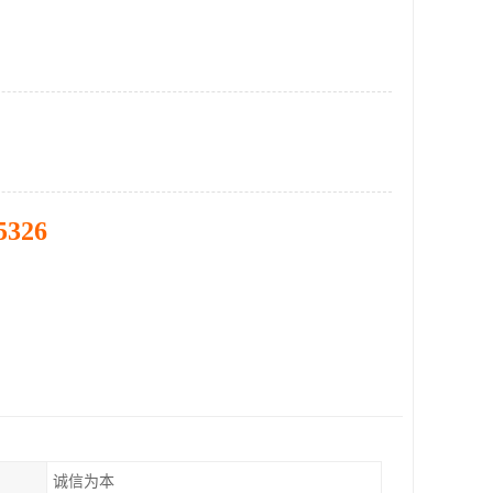
5326
诚信为本