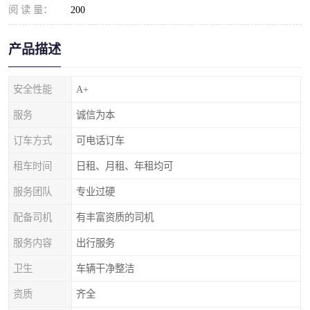
阅 读 量：
200
产品描述
安全性能
A+
服务
诚信为本
订车方式
可电话订车
租车时间
日租、月租、年租均可
服务团队
专业过硬
配备司机
有丰富资质的司机
服务内容
出行服务
卫生
车辆干净整洁
资质
齐全