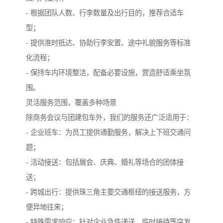
- 根据团队人数、行李数量及出行目的，推荐合适车
型；
- 提供准时抵达、协助行李安置、途中礼貌服务等标准
化流程；
- 保持车内环境整洁，配备必要设施，营造舒适乘坐氛
围。
灵活服务范围，覆盖多种场景
除商务会议与团建包车外，我们的服务还广泛适用于：
- 企业班车：为员工提供通勤服务，解决上下班交通问
题；
- 活动接送：包括展会、庆典、婚礼等场合的团体接
送；
- 跨城出行：提供珠三角主要交通枢纽的接送服务，方
便异地往来；
- 特殊需求响应：针对企业急件递送、临时接待等突发