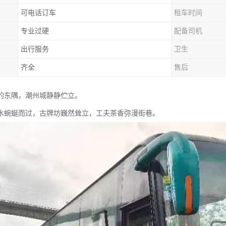
可电话订车
租车时间
专业过硬
配备司机
出行服务
卫生
齐全
售后
的东隅，潮州城静静伫立。
水蜿蜒而过，古牌坊巍然耸立，工夫茶香弥漫街巷。