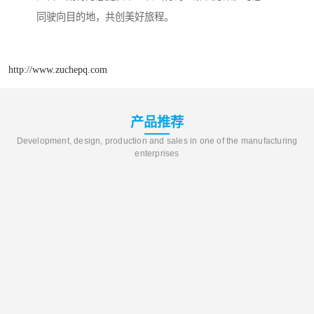
同驶向目的地，共创美好旅程。
http://www.zuchepq.com
产品推荐
Development, design, production and sales in one of the manufacturing
enterprises