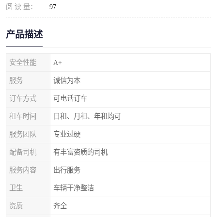
阅 读 量：
97
产品描述
安全性能
A+
服务
诚信为本
订车方式
可电话订车
租车时间
日租、月租、年租均可
服务团队
专业过硬
配备司机
有丰富资质的司机
服务内容
出行服务
卫生
车辆干净整洁
资质
齐全