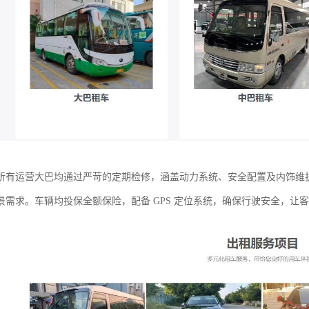
所有运营大巴均通过严苛的定期检修，涵盖动力系统、安全配置及内饰维护，车
景需求。车辆均投保全额保险，配备 GPS 定位系统，确保行驶安全，让