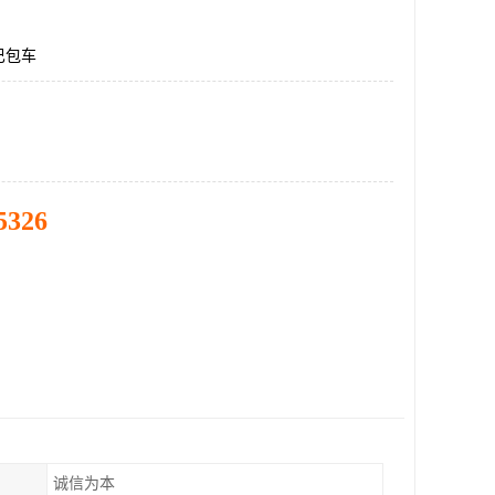
巴包车
5326
诚信为本