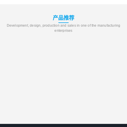
产品推荐
Development, design, production and sales in one of the manufacturing
enterprises