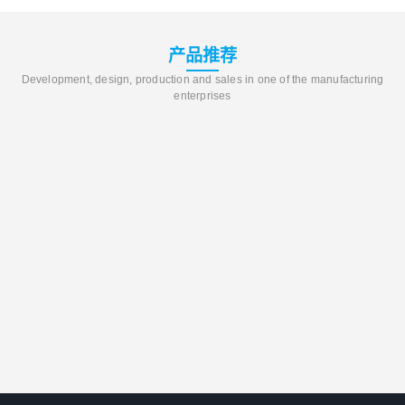
产品推荐
Development, design, production and sales in one of the manufacturing
enterprises