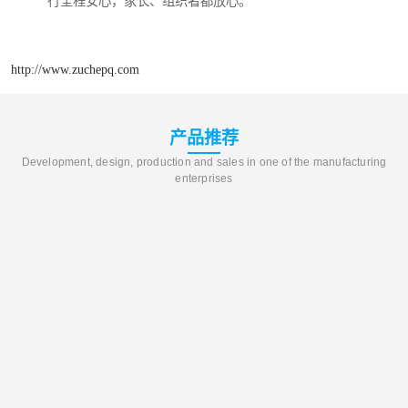
行全程安心，家长、组织者都放心。
http://www.zuchepq.com
产品推荐
Development, design, production and sales in one of the manufacturing
enterprises