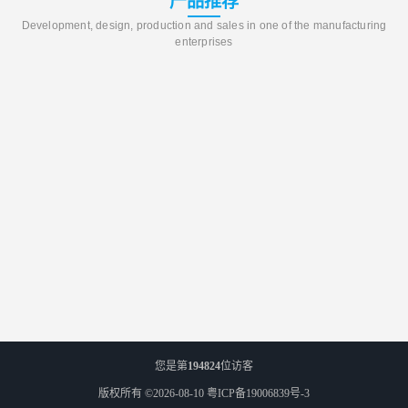
产品推荐
Development, design, production and sales in one of the manufacturing
enterprises
您是第
194824
位访客
版权所有 ©2026-08-10
粤ICP备19006839号-3