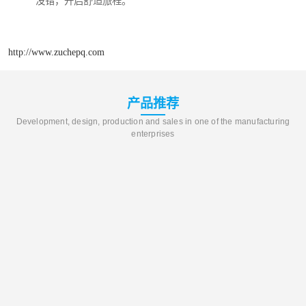
没错，开启舒适旅程。
http://www.zuchepq.com
产品推荐
Development, design, production and sales in one of the manufacturing
enterprises