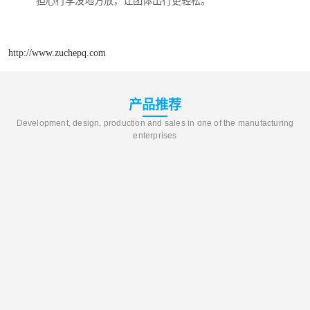
担心行李没地方放，让团体出行更轻松。
http://www.zuchepq.com
产品推荐
Development, design, production and sales in one of the manufacturing
enterprises