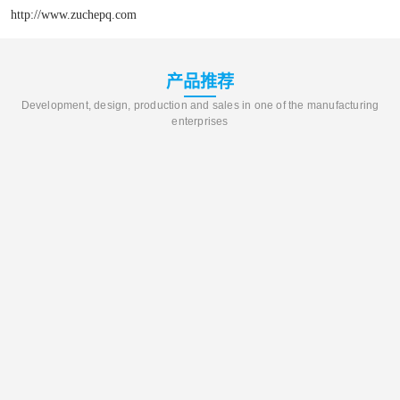
http://www.zuchepq.com
产品推荐
Development, design, production and sales in one of the manufacturing
enterprises