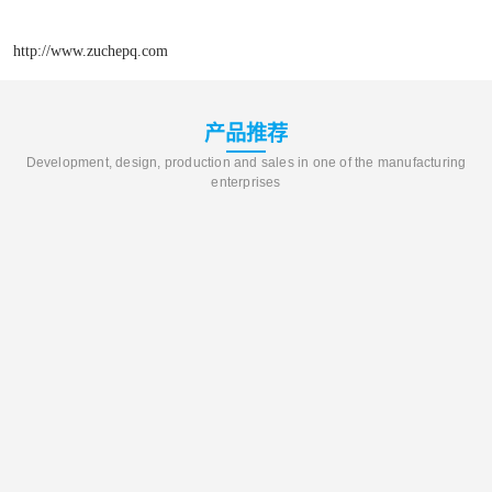
http://www.zuchepq.com
产品推荐
Development, design, production and sales in one of the manufacturing
enterprises