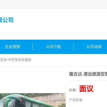
限公司
企业视频
公司介绍
公司动态
务包车/中巴车包车服务
隆吉达-清远旅游定
面议
价格：
产品数量：