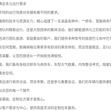
满足多元出行需求
不同的出行场景对车辆有着不同的要求。
雄厚的技术与资源实力，精心组建了一支涵盖各种中、**轿车、宽敞商务
团队的精致出行，还是大型团体的集体活动，我们都能提供与之匹配的车
远进行团队旅游、家庭聚会的客户，我们提供多种型号的旅游巴士和中巴
仅空间宽敞，能确保每位乘客享有舒适的乘坐体验，而且性能稳定，足以
洁温馨，让您的旅途从一开始就充满愉悦。
面，我们备有各档次轿车与商务车，车型大气稳重，内饰整洁考究，既能
乘坐空间。
清远进行商务洽谈、项目考察，还是参与重要会议，我们的车辆与服务都
贴合您的每一个细节
是基础，定制化方案才是核心。
以客户需求为中心，提供高度灵活的定制包车服务。