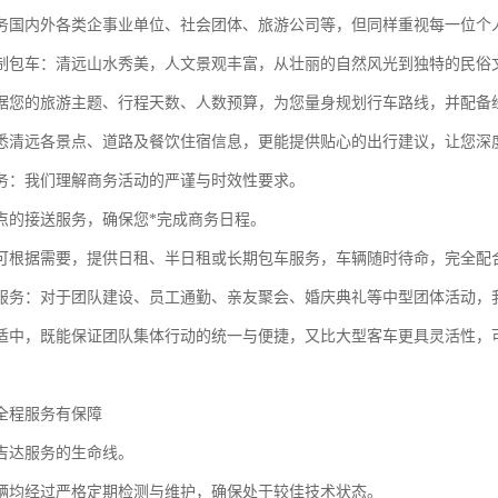
务国内外各类企事业单位、社会团体、旅游公司等，但同样重视每一位个
制包车：清远山水秀美，人文景观丰富，从壮丽的自然风光到独特的民俗
据您的旅游主题、行程天数、人数预算，为您量身规划行车路线，并配备
悉清远各景点、道路及餐饮住宿信息，更能提供贴心的出行建议，让您深度
务：我们理解商务活动的严谨与时效性要求。
点的接送服务，确保您*完成商务日程。
可根据需要，提供日租、半日租或长期包车服务，车辆随时待命，完全配
服务：对于团队建设、员工通勤、亲友聚会、婚庆典礼等中型团体活动，
适中，既能保证团队集体行动的统一与便捷，又比大型客车更具灵活性，
全程服务有保障
吉达服务的生命线。
辆均经过严格定期检测与维护，确保处于较佳技术状态。