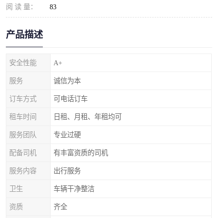
阅 读 量：
83
产品描述
安全性能
A+
服务
诚信为本
订车方式
可电话订车
租车时间
日租、月租、年租均可
服务团队
专业过硬
配备司机
有丰富资质的司机
服务内容
出行服务
卫生
车辆干净整洁
资质
齐全