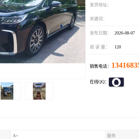
发货地址：
关键词：
发布日期：
2026-08-07
阅 读 量：
120
1341683
销售电话：
在线QQ：
A+
服务