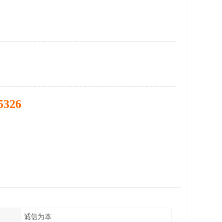
5326
诚信为本