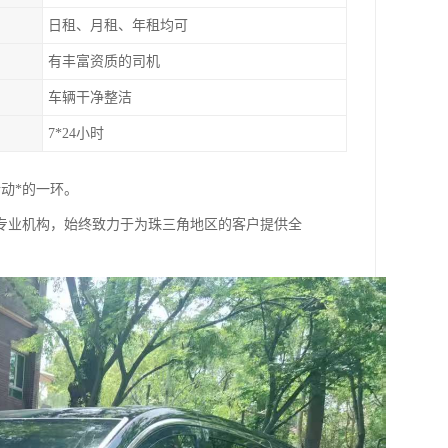
日租、月租、年租均可
有丰富资质的司机
车辆干净整洁
7*24小时
动*的一环。
专业机构，始终致力于为珠三角地区的客户提供全