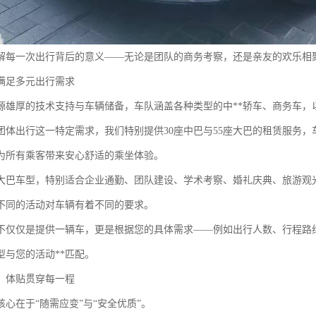
解每一次出行背后的意义——无论是团队的商务考察，还是亲友的欢乐相
满足多元出行需求
源雄厚的技术支持与车辆储备，车队涵盖各种类型的中**轿车、商务车，
团体出行这一特定需求，我们特别提供30座中巴与55座大巴的租赁服务
为所有乘客带来安心舒适的乘坐体验。
大巴车型，特别适合企业通勤、团队建设、学术考察、婚礼庆典、旅游观
不同的活动对车辆有着不同的要求。
不仅仅是提供一辆车，更是根据您的具体需求——例如出行人数、行程路
型与您的活动**匹配。
，体贴贯穿每一程
心在于“随需应变”与“安全优质”。