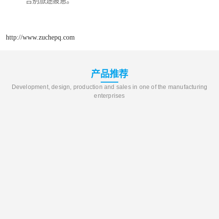
告别旅途疲惫。
http://www.zuchepq.com
产品推荐
Development, design, production and sales in one of the manufacturing
enterprises