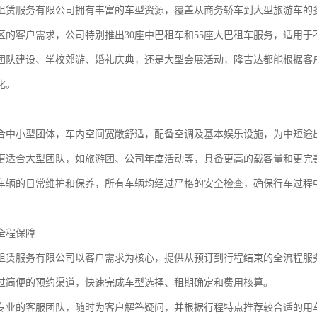
租赁服务有限公司拥有丰富的车型资源，覆盖从商务轿车到大型旅游车的
区的客户需求，公司特别推出30座中巴租车和55座大巴租车服务，适用于
团队建设、学校郊游、婚礼庆典，还是大型会展活动，隆吉达都能根据客
化。
适合中小型团体，车内空间宽敞舒适，配备空调及基本娱乐设施，为中短途
则更适合大型团队，如旅游团、公司年度活动等，具备更高的载客量和更完
车辆的日常维护和保养，所有车辆均经过严格的安全检查，确保行车过程
全程保障
租赁服务有限公司以客户需求为核心，提供从预订到行程结束的全流程服
过简便的预约渠道，快速完成车型选择、租期确定和费用核算。
专业的客服团队，随时为客户解答疑问，并根据行程特点推荐较合适的用