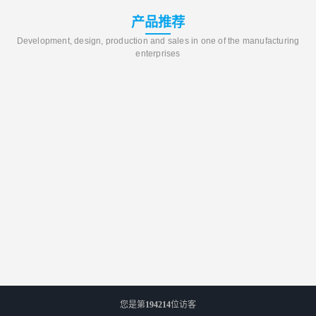
产品推荐
Development, design, production and sales in one of the manufacturing
enterprises
您是第
194214
位访客