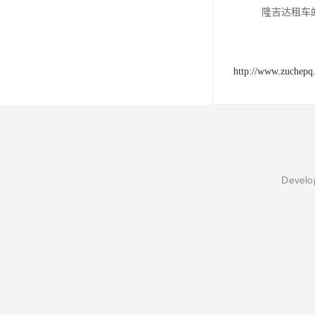
隆吉达租车
http://www.zuchepq
Develop