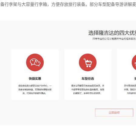
m，配备行李架与大容量行李箱，方便存放旅行装备。部分车型配备导游讲解