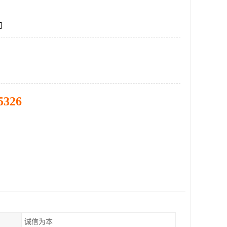
司
5326
诚信为本