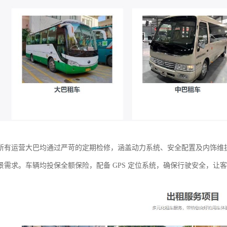
所有运营大巴均通过严苛的定期检修，涵盖动力系统、安全配置及内饰维护，车
景需求。车辆均投保全额保险，配备 GPS 定位系统，确保行驶安全，让