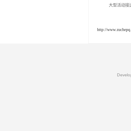
大型活动接
http://www.zuchepq
Develop