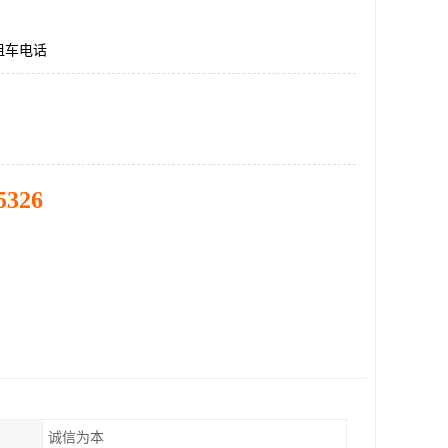
租车电话
5326
诚信为本