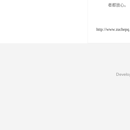
者都放心。
http://www.zuchepq
Develop