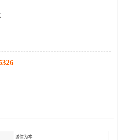
话
5326
诚信为本