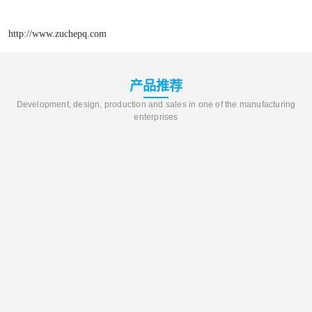
http://www.zuchepq.com
产品推荐
Development, design, production and sales in one of the manufacturing
enterprises