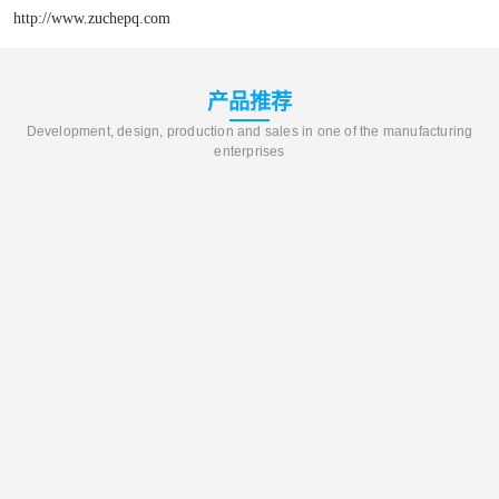
http://www.zuchepq.com
产品推荐
Development, design, production and sales in one of the manufacturing
enterprises