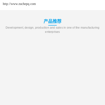
http://www.zuchepq.com
产品推荐
Development, design, production and sales in one of the manufacturing
enterprises