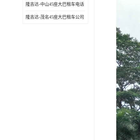
隆吉达-中山45座大巴租车电话
隆吉达-茂名45座大巴租车公司