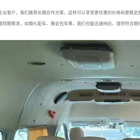
企业客户，我们推荐长期合作方案，这样可以享受更优惠的价格和更稳定
或短期需求，如婚礼配车、展会包车等，我们也能迅速响应，提供符合期