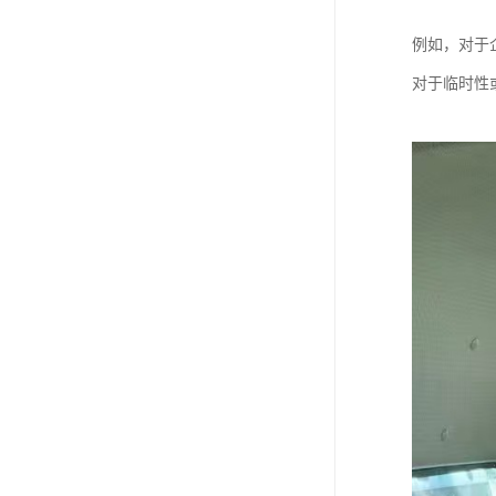
例如，对于
对于临时性