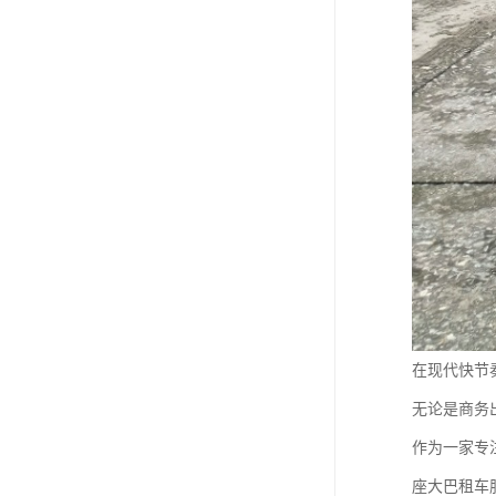
在现代快节
无论是商务
作为一家专
座大巴租车