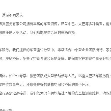
，满足不同需求
租赁服务有限公司拥有丰富的车型资源，涵盖中巴、大巴等多种类型，能
团体还是大型活动，我们都能提供合适的车辆选择。
车服务，我们提供的车型座位数适中，非常适合中小型企业团队出行、家
敞，座椅舒适，配备了空调系统和音响设备，确保乘客在旅途中享受轻松
团体，如企业考察、旅游团队或大型活动参与人员，55座大巴租车服务则
仅座位数量充足，还具备良好的储物空间和舒适的乘坐环境。
旅行还是短途接送，我们的大巴车辆均经过严格的安全检测和维护，确保
安全可靠