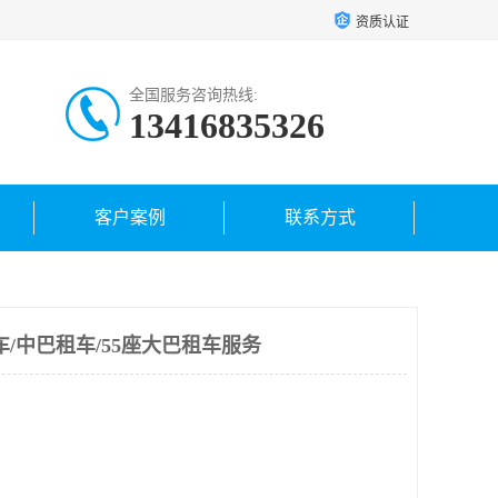
资质认证
全国服务咨询热线:
13416835326
客户案例
联系方式
/中巴租车/55座大巴租车服务