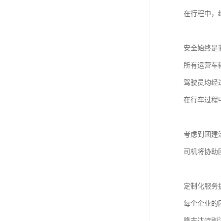
在行程中，
安全始终是
所有运营车
驾驶员均经
在行车过程
考虑到团建
司机将协助
定制化服务
每个企业的
隆吉达特别