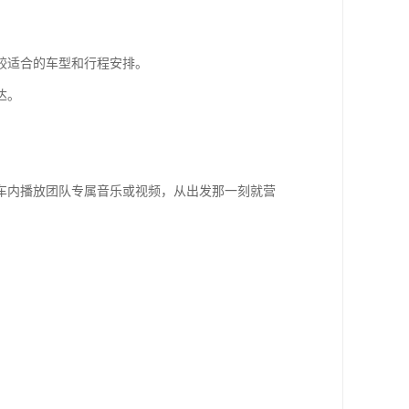
较适合的车型和行程安排。
达。
车内播放团队专属音乐或视频，从出发那一刻就营
。