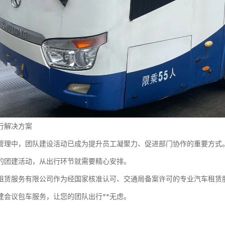
行解决方案
管理中，团队建设活动已成为提升员工凝聚力、促进部门协作的重要方式
的团建活动，从出行环节就需要精心安排。
租赁服务有限公司作为经国家核准认可、交通局备案许可的专业汽车租赁
建会议包车服务，让您的团队出行**无虑。