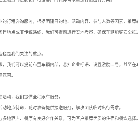
业的行程咨询服务，根据团建目的地、活动内容、参与人数等因素，推荐
团建地点或非传统路线，我们可提前进行实地考察，确保车辆能够安全抵
造也是我们关注的重点。
求，我们可以提前布置车辆内部，悬挂企业标语、设置激励口号，甚至在
建氛围。
建活动，我们提供全程跟车服务。
活动地点待命，随时准备提供接送服务，解决团队临时出行需求。
与多地酒店、餐厅有良好合作关系，可为客户推荐优质的住宿和餐饮选择