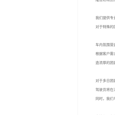
我们提供专
对于特殊的
车内氛围营
根据客户需
造浓厚的团
对于多日团
驾驶员将在
同时，我们