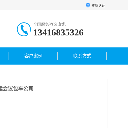
资质认证
全国服务咨询热线:
13416835326
客户案例
联系方式
建会议包车公司