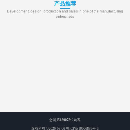
产品推荐
Development, design, production and sales in one of the manufacturing
enterprises
您是第
189078
位访客
版权所有 ©2026-08-06
粤ICP备19006839号-3