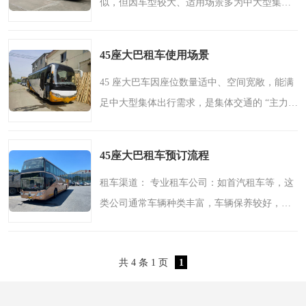
似，但因车型较大、适用场景多为中大型集体
出行（如百人以内团队分车、大型会议接送
等），流程中需更注重细节确认（如车辆资
45座大巴租车使用场景
质、行程匹配度）。以下..
45 座大巴车因座位数量适中、空间宽敞，能满
足中大型集体出行需求，是集体交通的 “主力车
型” 之一，适用场景十分广泛，以下是常见的使
用场景及特点：一、旅游出行类这是 45 座大巴
45座大巴租车预订流程
较核心的使..
租车渠道： 专业租车公司：如首汽租车等，这
类公司通常车辆种类丰富，车辆保养较好，服
务也相对规范，可提供较为专业的租车服务。
在线租车平台：像租租车、神州租车等在线平
共 4 条 1 页
1
台，可方便地比较..