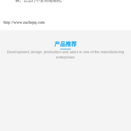
辆，让出行不受地域限制。
http://www.zuchepq.com
产品推荐
Development, design, production and sales in one of the manufacturing
enterprises