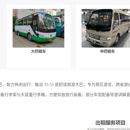
巴，助力休闲出行：推出 35-55 座舒适旅游大巴，专为景区游览、跨省
m，配备行李架与大容量行李箱，方便存放旅行装备。部分车型配备导游讲解