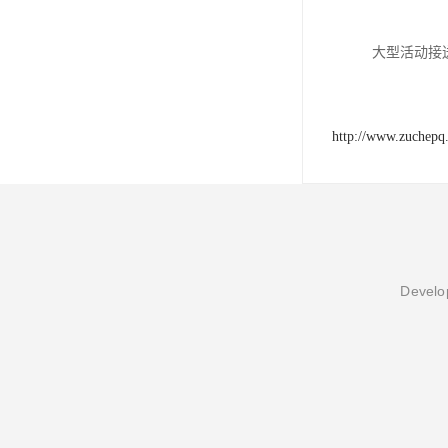
大型活动接
http://www.zuchepq
Develop