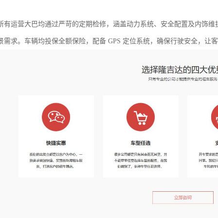
所有运营大巴均通过严苛的定期检修，涵盖动力系统、安全配置及内饰维护，车
景需求。车辆均投保全额保险，配备 GPS 定位系统，确保行驶安全，让