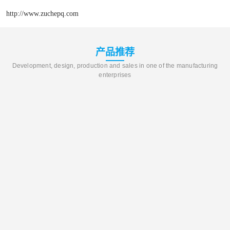
http://www.zuchepq.com
产品推荐
Development, design, production and sales in one of the manufacturing
enterprises